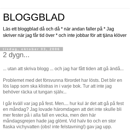
BLOGGBLAD
Läs ett bloggblad då och då * när andan faller på * Jag
skriver när jag får tid över * och inte jobbar för att tjäna klöver
tisdag, oktober 03, 2006
2 dygn...
... utan att skriva blogg ... och jag har fått tiden att gå ändå...
Problemet med det försvunna förordet har lösts. Det blir en
lös lapp som ska klistras in i varje bok. Tur att inte jag
behöver räcka ut tungan själv...
I går kväll var jag på fest. Men.... hur kul är det att gå på fest
en måndag? Jag lovade häromdagen att det inte skulle bli
mer fester på i alla fall en vecka, men den här
måndagsgrejen hade jag glömt. Vid halv tio och en stor
flaska vichyvatten (obs! inte felstavning!) gav jag upp.