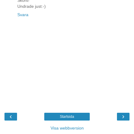
Skönt!
Undrade just:-)
Svara
‹
›
Startsida
Visa webbversion