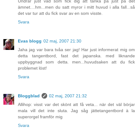
Undrar just vad som fick dig att tänka på just på det
ämnet....hm...men du satt myror i mitt huvud i alla fall...så
det var tur att du fick svar av en som visste.
Svara
Evas blogg
02 maj, 2007 21:30
Jaha jag var bara tvåa ser jag! Har just informerat mig om
detta tangentbord, fast det japanska. med liknande
uppbyggnad som detta. men...huvudsaken att du fick
problemet löst!
Svara
Bloggblad
02 maj, 2007 21:32
Allihop: visst var det skönt att få veta... när det väl börjar
mala vill det inte sluta. Jag såg jättetangentbord à la
superorgel framför mig
Svara