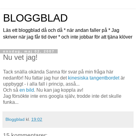
BLOGGBLAD
Läs ett bloggblad då och då * när andan faller på * Jag
skriver när jag får tid över * och inte jobbar för att tjäna klöver
onsdag, maj 02, 2007
Nu vet jag!
Tack snälla okända Sanna för svar på min fråga här
nedanför! Nu fattar jag hur det
kinesiska tangentbordet
är
uppbyggt - i alla fall i princip, asså...
Och så
en bild
. Nu kan jag koppla av!
Jag försökte inte ens googla själv, trodde inte det skulle
funka...
Bloggblad
kl.
19:02
15 kommentarer: