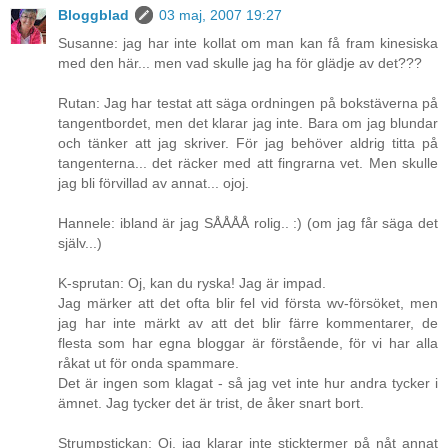
Bloggblad
03 maj, 2007 19:27
Susanne: jag har inte kollat om man kan få fram kinesiska
med den här... men vad skulle jag ha för glädje av det???
Rutan: Jag har testat att säga ordningen på bokstäverna på
tangentbordet, men det klarar jag inte. Bara om jag blundar
och tänker att jag skriver. För jag behöver aldrig titta på
tangenterna... det räcker med att fingrarna vet. Men skulle
jag bli förvillad av annat... ojoj.
Hannele: ibland är jag SÅÅÅÅ rolig.. :) (om jag får säga det
själv...)
K-sprutan: Oj, kan du ryska! Jag är impad.
Jag märker att det ofta blir fel vid första wv-försöket, men
jag har inte märkt av att det blir färre kommentarer, de
flesta som har egna bloggar är förstående, för vi har alla
råkat ut för onda spammare.
Det är ingen som klagat - så jag vet inte hur andra tycker i
ämnet. Jag tycker det är trist, de åker snart bort.
Strumpstickan: Oj, jag klarar inte sticktermer på nåt annat