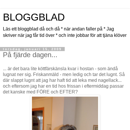
BLOGGBLAD
Läs ett bloggblad då och då * när andan faller på * Jag
skriver när jag får tid över * och inte jobbar för att tjäna klöver
torsdag, januari 15, 2009
På fjärde dagen...
... är det bara lite köttfärskänsla kvar i hostan - som ändå
lugnat ner sig. Friskanmäld - men ledig och tar det lugnt. Så
där slappt lugnt att jag har haft tid att leka med nagellack...
och eftersom jag har en tid hos frissan i eftermiddag passar
det kanske med FÖRE och EFTER?