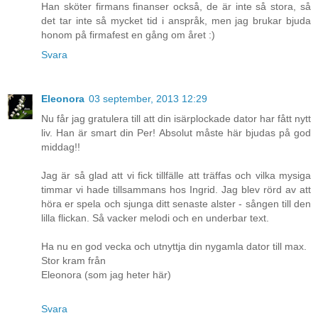
Han sköter firmans finanser också, de är inte så stora, så
det tar inte så mycket tid i anspråk, men jag brukar bjuda
honom på firmafest en gång om året :)
Svara
Eleonora
03 september, 2013 12:29
Nu får jag gratulera till att din isärplockade dator har fått nytt
liv. Han är smart din Per! Absolut måste här bjudas på god
middag!!
Jag är så glad att vi fick tillfälle att träffas och vilka mysiga
timmar vi hade tillsammans hos Ingrid. Jag blev rörd av att
höra er spela och sjunga ditt senaste alster - sången till den
lilla flickan. Så vacker melodi och en underbar text.
Ha nu en god vecka och utnyttja din nygamla dator till max.
Stor kram från
Eleonora (som jag heter här)
Svara