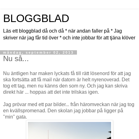
BLOGGBLAD
Läs ett bloggblad då och då * när andan faller på * Jag
skriver när jag får tid över * och inte jobbar för att tjäna klöver
måndag, september 02, 2013
Nu så...
Nu äntligen har maken lyckats få till rätt lösenord för att jag
ska fortsätta att få mail när datorn är helt nyrenoverad. Det
tog ett tag, men nu känns den som ny. Och jag kan skriva
direkt här ... hoppas att det inte trilskas igen.
Jag prövar med ett par bilder... från häromveckan när jag tog
en kvällspromenad. Den skolan jag jobbar på ligger på
"min" gata.