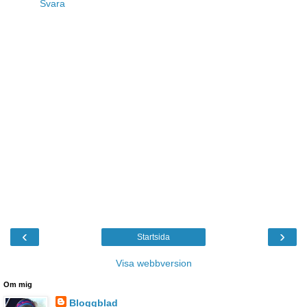
Svara
‹
›
Startsida
Visa webbversion
Om mig
Bloggblad