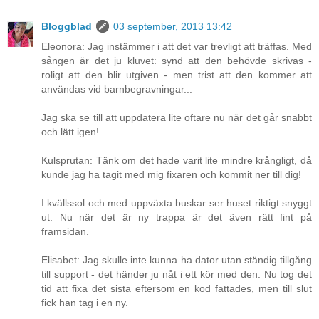
Bloggblad
03 september, 2013 13:42
Eleonora: Jag instämmer i att det var trevligt att träffas. Med
sången är det ju kluvet: synd att den behövde skrivas -
roligt att den blir utgiven - men trist att den kommer att
användas vid barnbegravningar...
Jag ska se till att uppdatera lite oftare nu när det går snabbt
och lätt igen!
Kulsprutan: Tänk om det hade varit lite mindre krångligt, då
kunde jag ha tagit med mig fixaren och kommit ner till dig!
I kvällssol och med uppväxta buskar ser huset riktigt snyggt
ut. Nu när det är ny trappa är det även rätt fint på
framsidan.
Elisabet: Jag skulle inte kunna ha dator utan ständig tillgång
till support - det händer ju nåt i ett kör med den. Nu tog det
tid att fixa det sista eftersom en kod fattades, men till slut
fick han tag i en ny.