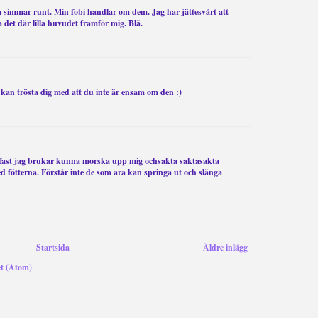
om simmar runt. Min fobi handlar om dem. Jag har jättesvårt att
 det där lilla huvudet framför mig. Blä.
 kan trösta dig med att du inte är ensam om den :)
, fast jag brukar kunna morska upp mig ochsakta saktasakta
d fötterna. Förstår inte de som ara kan springa ut och slänga
Startsida
Äldre inlägg
et (Atom)