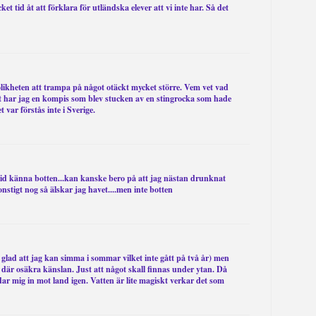
et tid åt att förklara för utländska elever att vi inte har. Så det
likheten att trampa på något otäckt mycket större. Vem vet vad
kt har jag en kompis som blev stucken av en stingrocka som hade
 var förstås inte i Sverige.
id känna botten...kan kanske bero på att jag nästan drunknat
konstigt nog så älskar jag havet....men inte botten
å glad att jag kan simma i sommar vilket inte gått på två år) men
en där osäkra känslan. Just att något skall finnas under ytan. Då
dar mig in mot land igen. Vatten är lite magiskt verkar det som