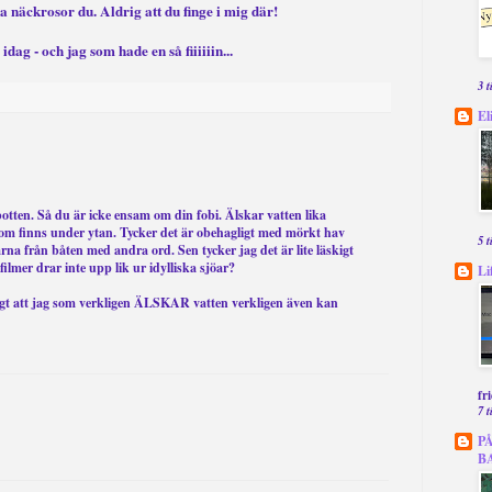
 näckrosor du. Aldrig att du finge i mig där!
idag - och jag som hade en så fiiiiiin...
3 
El
otten. Så du är icke ensam om din fobi. Älskar vatten lika
om finns under ytan. Tycker det är obehagligt med mörkt hav
5 
ärna från båten med andra ord. Sen tycker jag det är lite läskigt
ilmer drar inte upp lik ur idylliska sjöar?
Li
igt att jag som verkligen ÄLSKAR vatten verkligen även kan
fr
7 
P
B