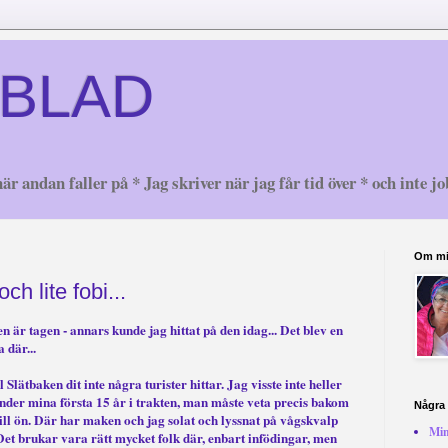
BLAD
är andan faller på * Jag skriver när jag får tid över * och inte jo
Om m
ch lite fobi...
en är tagen - annars kunde jag hittat på den idag... Det blev en
 där...
l Slätbaken dit inte några turister hittar. Jag visste inte heller
under mina första 15 år i trakten, man måste veta precis bakom
Några 
till ön. Där har maken och jag solat och lyssnat på vågskvalp
Min
 Det brukar vara rätt mycket folk där, enbart infödingar, men