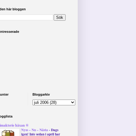
 den här bloggen
intresserade
unter
Bloggarkiv
ogglista
imakterie häxan ®
Nyss – Nu – Nästa
-
Dags
igen! Inte sedan i april har