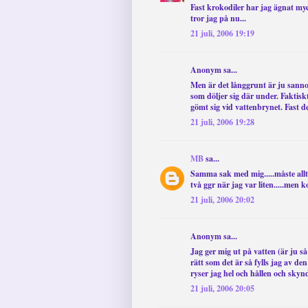
Fast krokodiler har jag ägnat myck
tror jag på nu...
21 juli, 2006 19:19
Anonym sa...
Men är det långgrunt är ju sanno
som döljer sig där under. Faktis
gömt sig vid vattenbrynet. Fast det
21 juli, 2006 19:28
MB
sa...
Samma sak med mig.....måste allt
två ggr när jag var liten.....men 
21 juli, 2006 20:02
Anonym sa...
Jag ger mig ut på vatten (är ju s
rätt som det är så fylls jag av d
ryser jag hel och hållen och skyn
21 juli, 2006 20:05