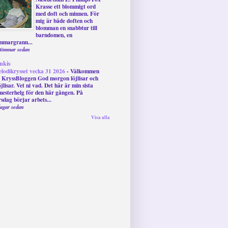
Krasse ett blommigt ord
med doft och minnen. För
mig är både doften och
blomman en snabbtur till
barndomen, en
mmargrann...
 timmar sedan
nkis
lodikrysset vecka 31 2026
-
Välkommen
ll KryssBloggen God morgon löjlisar och
öjlisar. Vet ni vad. Det här är min sista
mesterhelg för den här gången. På
rsdag börjar arbets...
dagar sedan
Visa alla