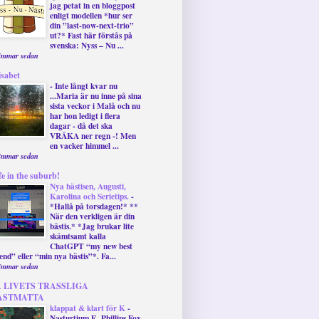
jag petat in en bloggpost
enligt modellen *hur ser
din ”last-now-next-trio”
ut?* Fast här förstås på
svenska: Nyss – Nu ...
timmar sedan
isabet
-
Inte långt kvar nu
...Maria är nu inne på sina
sista veckor i Malå och nu
har hon ledigt i flera
dagar - då det ska
VRÄKA ner regn -! Men
en vacker himmel ...
timmar sedan
fe in the suburb!
Nya bästisen, Augusti,
Karolina och Serietips.
-
*Hallå på torsdagen!* **
När den verkligen är din
bästis.* *Jag brukar lite
skämtsamt kalla
ChatGPT “my new best
iend” eller “min nya bästis”*. Fa...
timmar sedan
Å LIVETS TRASSLIGA
ASTMATTA
klappat & klart för K
-
Nasturtium E. Phillips Fox