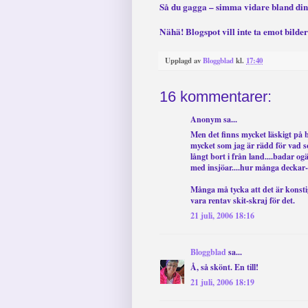
Så du gagga – simma vidare bland dina
Nähä! Blogspot vill inte ta emot bilder 
Upplagd av
Bloggblad
kl.
17:40
16 kommentarer:
Anonym sa...
Men det finns mycket läskigt på b
mycket som jag är rädd för vad s
långt bort i från land....badar og
med insjöar....hur många deckar-f
Många må tycka att det är konst
vara rentav skit-skraj för det.
21 juli, 2006 18:16
Bloggblad
sa...
Å, så skönt. En till!
21 juli, 2006 18:19