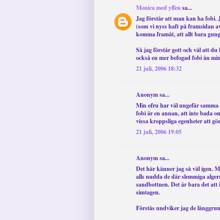
Monica med yffen
sa...
Jag förstår att man kan ha fobi. 
(som vi nyss haft på framsidan av
komma framåt, att allt bara gung
Så jag förstår gott och väl att d
också en mer befogad fobi än min
21 juli, 2006 18:32
Anonym sa...
Min ofru har väl ungefär samma f
fobi är en annan, att inte bada 
vissa kroppsliga egenheter att gör
21 juli, 2006 19:05
Anonym sa...
Det här känner jag så väl igen. M
alls nudda de där slemmiga alge
sandbottnen. Det är bara det att i
simtagen.
Förstås undviker jag de långgru