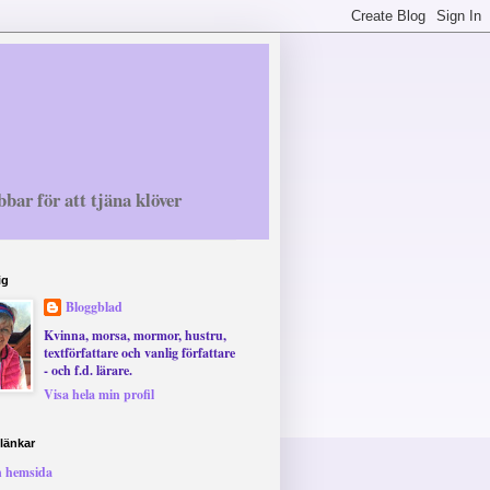
bbar för att tjäna klöver
ig
Bloggblad
Kvinna, morsa, mormor, hustru,
textförfattare och vanlig författare
- och f.d. lärare.
Visa hela min profil
länkar
 hemsida