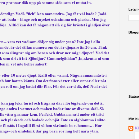
örra grannar dök upp på samma sida som vi mutat in.
Leta i
rdentligt. Vadå "fick" kan man undra. Jag får väl bada? Jodå.
kar att bada – länge och mycket och simma och plaska. Men jag
ja. Alltid kan det få någon att slå sig för bröstet i glädjen över
Blogg
en – vem vet vad som döljer sig under ytan? Inte jag i alla
men det är det sällan numera om det är djupare än 20 cm. Tänk
ligt som slingrar sig om benen och drar ner mig i djupet? Vad det
k som drivit in? Sjöodjur? Gammelgäddan? Ja, skratta ni som
en ni vet inte heller säkert!
r eller 10 meter djupt. Kallt eller varmt. Någon annan måste i
 hur botten känns. Om det finns växter eller stenar eller nåt
gen roll om jag badat där förr. För det var d då, det! Nu är det
Statco
 kan jag leka turist och fråga så där i förbigående om det är
inga andra i vattnet och maken badar inte av diverse skäl. Så
lls våra grannar kom. Perfekt. Gubbarna satt under ett träd
ch plaskade och badade och njöt. Inte en algblomma i sikte.
Min bl
de förstås i Ingalill först så hon skrämde bort honom… Hur
Kl
pnings- och simteknik där jag bara rör mig helt nära ytan.