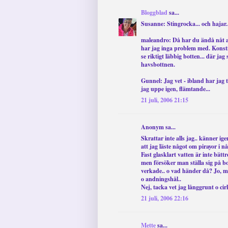
Bloggblad
sa...
Susanne: Stingrocka... och hajar.
maleandro: Då har du ändå nåt att 
har jag inga problem med. Konsti
se riktigt läbbig botten... där jag
havsbottnen.
Gunnel: Jag vet - ibland har jag 
jag uppe igen, flämtande...
21 juli, 2006 21:15
Anonym sa...
Skrattar inte alls jag.. känner ig
att jag läste något om pirayor i n
Fast glasklart vatten är inte bättr
men försöker man ställa sig på bo
verkade.. o vad händer då? Jo, m
o andningshål..
Nej, tacka vet jag långgrunt o cir
21 juli, 2006 22:16
Mette
sa...