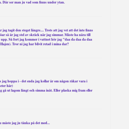
n. Där ser man ju vad som finns under ytan.
r jag tagit den steget längre.... Trots att jag vet att det inte finns
jöar så är jag stel av skräck när jag simmar. Måste ha nära till
 upp. Så fort jag kommer i vattnet hör jag "daa da daa da daa
 Hajen). Tror ni jag har blivit retad i mina dar?
 jag hoppa i - det enda jag kollar är om någon råkar vara i
heter här)
 gå ut lagom långt och simma inåt. Eller plaska mig fram eller
måste jag ju tänka på det med...