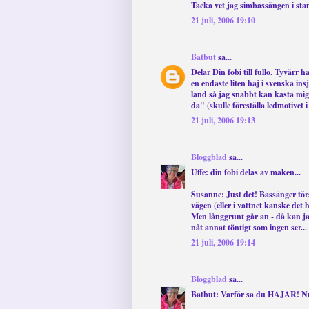
Tacka vet jag simbassängen i sta
21 juli, 2006 19:10
Batbut
sa...
Delar Din fobi till fullo. Tyvärr ha
en endaste liten haj i svenska ins
land så jag snabbt kan kasta mig
da" (skulle föreställa ledmotivet i
21 juli, 2006 19:13
Bloggblad
sa...
Uffe: din fobi delas av maken...
Susanne: Just det! Bassänger törs
vägen (eller i vattnet kanske det 
Men långgrunt går an - då kan jag
nåt annat töntigt som ingen ser...
21 juli, 2006 19:14
Bloggblad
sa...
Batbut: Varför sa du HAJAR! Nu 