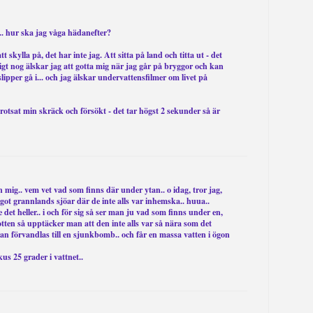
.. hur ska jag våga hädanefter?
skylla på, det har inte jag. Att sitta på land och titta ut - det
gt nog älskar jag att gotta mig när jag går på bryggor och kan
 slipper gå i... och jag älskar undervattensfilmer om livet på
trotsat min skräck och försökt - det tar högst 2 sekunder så är
en mig.. vem vet vad som finns där under ytan.. o idag, tror jag,
ågot grannlands sjöar där de inte alls var inhemska.. huua..
e det heller.. i och för sig så ser man ju vad som finns under en,
tten så upptäcker man att den inte alls var så nära som det
an förvandlas till en sjunkbomb.. och får en massa vatten i ögon
kus 25 grader i vattnet..