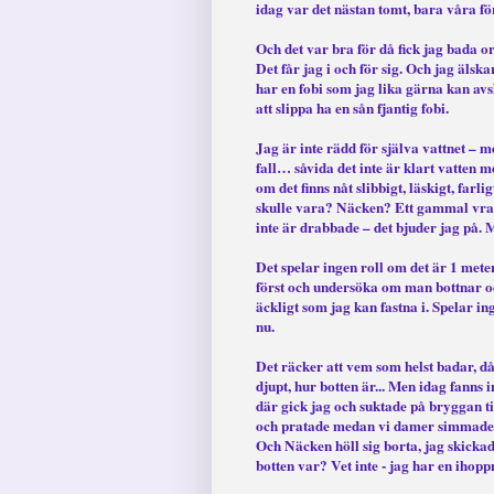
idag var det nästan tomt, bara våra f
Och det var bra för då fick jag bada o
Det får jag i och för sig. Och jag äls
har en fobi som jag lika gärna kan avslö
att slippa ha en sån fjantig fobi.
Jag är inte rädd för själva vattnet – m
fall… såvida det inte är klart vatten 
om det finns nåt slibbigt, läskigt, far
skulle vara? Näcken? Ett gammal vra
inte är drabbade – det bjuder jag på. M
Det spelar ingen roll om det är 1 mete
först och undersöka om man bottnar och
äckligt som jag kan fastna i. Spelar in
nu.
Det räcker att vem som helst badar, då
djupt, hur botten är... Men idag fanns 
där gick jag och suktade på bryggan ti
och pratade medan vi damer simmade o
Och Näcken höll sig borta, jag skicka
botten var? Vet inte - jag har en ihop