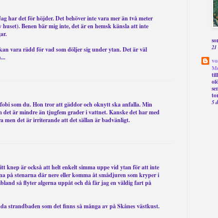
Jag har det för höjder. Det behöver inte vara mer än två meter
 huset). Benen bär mig inte, det är en hemsk känsla att inte
ar.
so
21
u kan vara rädd för vad som döljer sig under ytan. Det är väl
...
vo
Me
ti
ol
se
to
5 
obi som du. Hon tror att gäddor och oknytt ska anfalla. Min
om det är mindre än tjugfem grader i vattnet. Kanske det har med
a men det är irriterande att det sällan är badvänligt.
itt knep är också att helt enkelt simma uppe vid ytan för att inte
rna på stenarna där nere eller komma åt smådjuren som kryper i
bland så flyter algerna uppåt och då får jag en väldig fart på
nda strandbaden som det finns så många av på Skånes västkust.