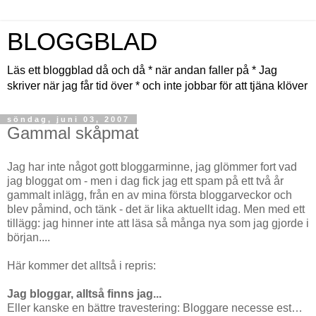
BLOGGBLAD
Läs ett bloggblad då och då * när andan faller på * Jag
skriver när jag får tid över * och inte jobbar för att tjäna klöver
söndag, juni 03, 2007
Gammal skåpmat
Jag har inte något gott bloggarminne, jag glömmer fort vad
jag bloggat om - men i dag fick jag ett spam på ett två år
gammalt inlägg, från en av mina första bloggarveckor och
blev påmind, och tänk - det är lika aktuellt idag. Men med ett
tillägg: jag hinner inte att läsa så många nya som jag gjorde i
början....
Här kommer det alltså i repris:
Jag bloggar, alltså finns jag...
Eller kanske en bättre travestering: Bloggare necesse est…