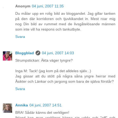
Anonym
04 juni, 2007 11:35
Du målar upp en rolig bild av bloggandet. Jag gillar tanken
på den där korridoren och tjuvkikandet in. Mest roar mig
nog Din bild av rummet med de livsgåtelösande männen
som inte vill ha respons och tankutbyte.
Svara
Bloggblad
04 juni, 2007 14:03
Strumpstickan: Äkta väger tyngre?
Inga M: Tack! (jag kom på det alldeles själv...)
Jag gissar att du stött på några såna yngre herrar med
Åsikter och Länkar och jargong som bara de själva förstår?
Svara
Annika
04 juni, 2007 14:51
BRA! Sådär känns det verkligen!
Ibland kan man verkligen känna sig udda och "off" och