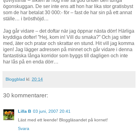
tjuvlyssnar – sikten är nog inte så god under den tunga
ögonskuggan. De ser inte ens att hon har lika stor gratisbyst
som de har betalat 30 000:- för – fast de har sin på ett annat
ställe… i brösthöjd…
Jag går vidare – det doftar när jag öppnar nästa dörr! Härliga
kryddiga dofter! ”Hej, kom in! Vill du smaka?” Och jag sitter
med, äter och pratar och skrattar en stund. Hit vill jag komma
igen! Jag lägger adressen på minnet och går vidare i denna
fantastiska långa korridor som byggs till dagligen och inte
har lås på en enda dörr…
Bloggblad
kl.
20:14
30 kommentarer:
Lilla B
03 juni, 2007 20:41
Läst med ett leende! Bloggläsandet på kornet!
Svara