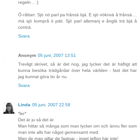
regeln... :)
Ö-råttan: Sjö nö parl pa frånsä bjä. E sjö nökrivä å frånsä....
mä sjö komprå ö päti. Sjö parl allemanj e ånglä trä bjä å
conträ.
Svara
Anonym
05 juni, 2007 13:51
Trevligt skrivet, så är det nog, jag tycker det är häftigt att
kunna besöka trädgårdar över hela världen - fast det har
jag kunnat göra tio år nu.
Svara
Linda
05 juni, 2007 22:58
*ler*
Det är ju så det är.
Man hittar så många som man tycker om och ännu fler som
man inte alls har något gemensamt med.
Men de man gillar de fastnar - inget teflon här inte!