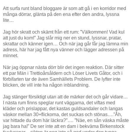
Att surfa runt bland bloggare är som att gå i en korridor med
många dörrar, glänta på den ena efter den andra, lyssna
lite…
Jag hör skratt och skämt från ett rum: ”Välkommen! Vad kul
att just du kom!” Jag slår mig ner en stund, lyssnar, pratar,
skrattar och känner igen… Och när jag går får jag lämna min
adress, här har jag fått nya vänner och lägger adressen på
minnet.
När jag öppnar nästa dörr blir det ingen reaktion. Där sitter
ett par Män i Trettioårsåldern och Löser Livets Gåtor, och i
förbifarten tar de även Samhällets Problem. De lyfter inte
blicken, de vill inte ha någon inblandning.
Jag stänger försiktigt utan att de märker det och går vidare…
I nästa rum finns speglar runt väggarna, det viftas med
kläder och prislappar, det kastas guldsandaler och langas
väskor mellan 30+flickorna, det suckas och stönas….”Åh,
var hittade du dom här läckra?”…. ”Näe, en sån väska måste
jag bara ha!” De ser inte att en dam i bekväma Birkenstock