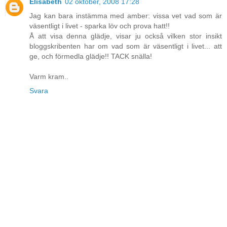
Elisabeth
02 oktober, 2008 17:28
Jag kan bara instämma med amber: vissa vet vad som är
väsentligt i livet - sparka löv och prova hatt!!
Å att visa denna glädje, visar ju också vilken stor insikt
bloggskribenten har om vad som är väsentligt i livet... att
ge, och förmedla glädje!! TACK snälla!
Varm kram..
Svara