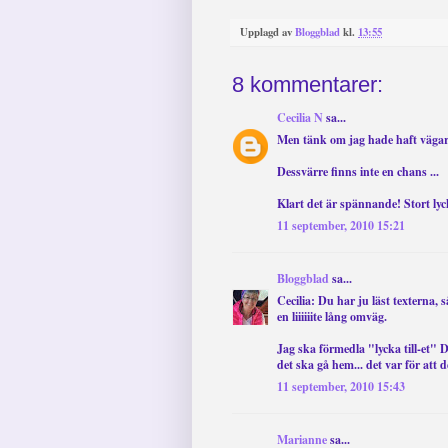
Upplagd av
Bloggblad
kl.
13:55
8 kommentarer:
Cecilia N
sa...
Men tänk om jag hade haft vägar
Dessvärre finns inte en chans ...
Klart det är spännande! Stort lyck
11 september, 2010 15:21
Bloggblad
sa...
Cecilia: Du har ju läst texterna, så
en liiiiiite lång omväg.
Jag ska förmedla "lycka till-et" D
det ska gå hem... det var för att
11 september, 2010 15:43
Marianne
sa...