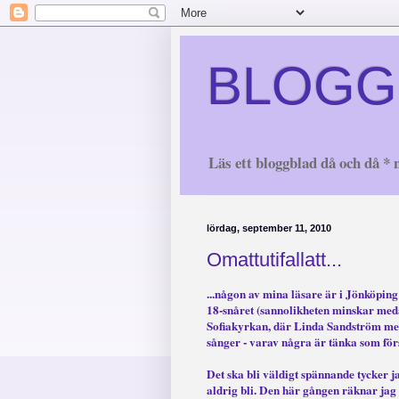
BLOGG
Läs ett bloggblad då och då * n
lördag, september 11, 2010
Omattutifallatt...
...någon av mina läsare är i
Jönköpin
18
-snåret (sannolikheten minskar meda
Sofiakyrkan
, där Linda Sandström med
sånger - varav några är tänka som fö
Det ska bli väldigt spännande tycker jag
aldrig bli. Den här gången räknar jag do