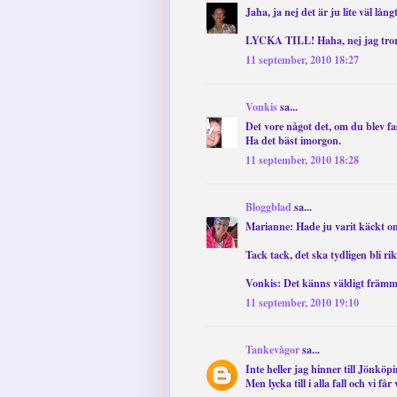
Jaha, ja nej det är ju lite väl lå
LYCKA TILL! Haha, nej jag tror 
11 september, 2010 18:27
Vonkis
sa...
Det vore något det, om du blev fa
Ha det bäst imorgon.
11 september, 2010 18:28
Bloggblad
sa...
Marianne: Hade ju varit käckt o
Tack tack, det ska tydligen bli rik
Vonkis: Det känns väldigt främm
11 september, 2010 19:10
Tankevågor
sa...
Inte heller jag hinner till Jönköp
Men lycka till i alla fall och vi f