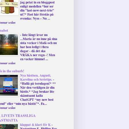
jag petat in en bloggpost
enligt modellen *hur ser
din ”last-now-next-trio”
ut?* Fast här förstås på
svenska: Nyss – Nu ...
timmar sedan
isabet
-
Inte långt kvar nu
...Maria är nu inne på sina
sista veckor i Malå och nu
har hon ledigt i flera
dagar - då det ska
VRÄKA ner regn -! Men
en vacker himmel ...
timmar sedan
fe in the suburb!
Nya bästisen, Augusti,
Karolina och Serietips.
-
*Hallå på torsdagen!* **
När den verkligen är din
bästis.* *Jag brukar lite
skämtsamt kalla
ChatGPT “my new best
iend” eller “min nya bästis”*. Fa...
timmar sedan
Å LIVETS TRASSLIGA
ASTMATTA
klappat & klart för K
-
Nasturtium E. Phillips Fox