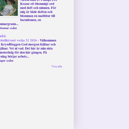
Krasse ett blommigt ord
med doft och minnen. För
mig är både doften och
blomman en snabbtur till
barndomen, en
mmargrann...
 timmar sedan
nkis
lodikrysset vecka 31 2026
-
Välkommen
ll KryssBloggen God morgon löjlisar och
öjlisar. Vet ni vad. Det här är min sista
mesterhelg för den här gången. På
rsdag börjar arbets...
dagar sedan
Visa alla