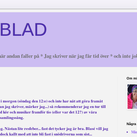
BLAD
är andan faller på * Jag skriver när jag får tid över * och inte jo
Om m
g
i morgon (söndag den 12:e) och inte har nåt att göra framåt
n jag skriver, märker jag...) så rekommenderar jag en tur till
 kör och musiker framför tio (eller var det 12?) av våra
rsamlingssång.
Några 
. Nästan lite resfeber... fast det tycker jag är bra. Blasé vill jag
Min
ck kallt med att inte bli fast i snödrivorna som sist...