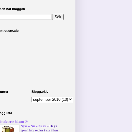
 den här bloggen
intresserade
unter
Bloggarkiv
ogglista
imakterie häxan ®
Nyss – Nu – Nästa
-
Dags
igen! Inte sedan i april har