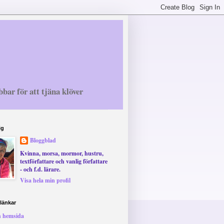
bbar för att tjäna klöver
ig
Bloggblad
Kvinna, morsa, mormor, hustru,
textförfattare och vanlig författare
- och f.d. lärare.
Visa hela min profil
länkar
 hemsida