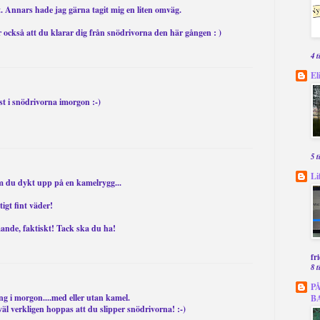
ngt. Annars hade jag gärna tagit mig en liten omväg.
också att du klarar dig från snödrivorna den här gången : )
4 
El
st i snödrivorna imorgon :-)
5 
Li
m du dykt upp på en kamelrygg...
tigt fint väder!
ande, faktiskt! Tack ska du ha!
fr
8 
P
ing i morgon....med eller utan kamel.
B
år väl verkligen hoppas att du slipper snödrivorna! :-)