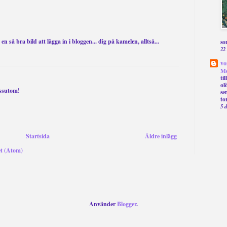
n så bra bild att lägga in i bloggen... dig på kamelen, alltså...
so
22
vo
Me
ti
ol
essutom!
se
to
5 
Startsida
Äldre inlägg
et (Atom)
Använder
Blogger
.