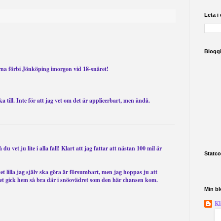
Leta i
Blogg
na förbi Jönköping imorgon vid 18-snåret!
a till. Inte för att jag vet om det är applicerbart, men ändå.
 du vet ju lite i alla fall! Klart att jag fattar att nästan 100 mil är
Statco
et lilla jag själv ska göra är försumbart, men jag hoppas ju att
 det gick hem så bra där i snöovädret som den här chansen kom.
Min bl
Kl